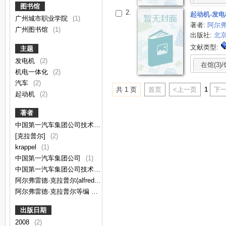
图书馆
2.
起动机-发电
广州城市职业学院
(1)
著者:
阿尔弗
广州图书馆
(1)
出版社:
北
文献类型:
主题
发电机
(2)
在馆(3)/
机电一体化
(2)
汽车
(2)
共 1 页
首页
<上一页
1
下一
起动机
(2)
著者
中国第一汽车集团公司技术中心译
(2)
[克拉普尔]
(2)
krappel
(1)
中国第一汽车集团公司
(1)
中国第一汽车集团公司技术中心
(1)
阿尔弗雷德·克拉普尔(alfred krappel)等编
(1)
阿尔弗雷德·克拉普尔等编
(1)
出版日期
2008
(2)