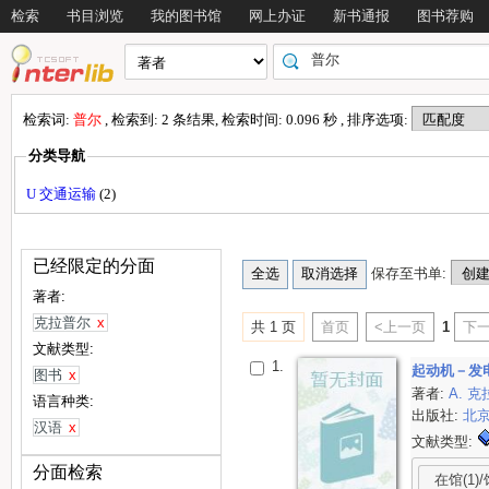
检索
书目浏览
我的图书馆
网上办证
新书通报
图书荐购
检索词:
普尔
, 检索到: 2 条结果, 检索时间: 0.096 秒 , 排序选项:
分类导航
U 交通运输
(2)
已经限定的分面
保存至书单:
著者:
克拉普尔
x
共 1 页
首页
<上一页
1
下一
文献类型:
1.
起动机－发
图书
x
著者:
A. 克
语言种类:
出版社:
北
汉语
x
文献类型:
分面检索
在馆(1)/