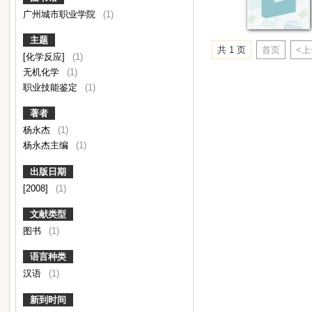
广州城市职业学院
(1)
主题
共 1 页
首页
<
[化学反应]
(1)
无机化学
(1)
职业技能鉴定
(1)
著者
杨永杰
(1)
杨永杰主编
(1)
出版日期
[2008]
(1)
文献类型
图书
(1)
语言种类
汉语
(1)
新到时间