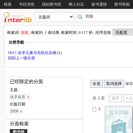
检索
书目浏览
我的图书馆
网上办证
新书通报
图书荐购
检索词:
技能
, 检索到: 1 条结果, 检索时间: 0.117 秒 , 排序选项:
分类导航
O611 化学元素与无机化合物
(1)
回到上一级分类
已经限定的分面
保存
主题:
化学反应
x
共 1 页
首页
<
出版日期:
1.
2008
x
分面检索
图书馆