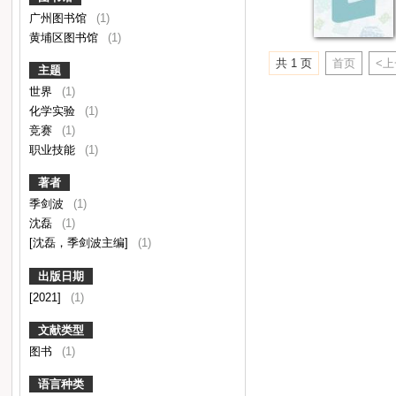
广州图书馆
(1)
黄埔区图书馆
(1)
共 1 页
首页
<
主题
世界
(1)
化学实验
(1)
竞赛
(1)
职业技能
(1)
著者
季剑波
(1)
沈磊
(1)
[沈磊，季剑波主编]
(1)
出版日期
[2021]
(1)
文献类型
图书
(1)
语言种类