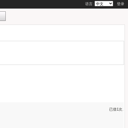
语言:
登录
已借1次.