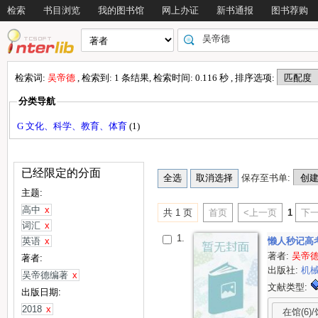
检索
书目浏览
我的图书馆
网上办证
新书通报
图书荐购
检索词:
吴帝德
, 检索到: 1 条结果, 检索时间: 0.116 秒 , 排序选项:
分类导航
G 文化、科学、教育、体育
(1)
已经限定的分面
保存至书单:
主题:
高中
x
共 1 页
首页
<上一页
1
下一
词汇
x
1.
英语
x
懒人秒记高
著者:
吴帝
著者:
出版社:
机
吴帝德编著
x
文献类型:
出版日期:
2018
x
在馆(6)/