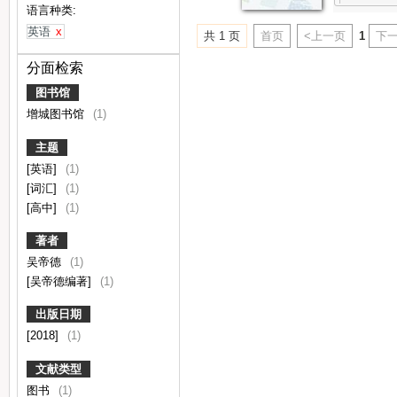
语言种类:
英语
x
共 1 页
首页
<上一页
1
下一
分面检索
图书馆
增城图书馆
(1)
主题
[英语]
(1)
[词汇]
(1)
[高中]
(1)
著者
吴帝德
(1)
[吴帝德编著]
(1)
出版日期
[2018]
(1)
文献类型
图书
(1)