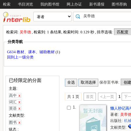
检索
书目浏览
我的图书馆
网上办证
新书通报
图书荐购
检索词:
吴帝德
, 检索到: 1 条结果, 检索时间: 0.129 秒 , 排序选项:
分类导航
G634 教材、课本、辅助教材
(1)
回到上一级分类
已经限定的分面
保存至书单:
主题:
高中
x
共 1 页
首页
<上一页
1
下一
词汇
x
1.
英语
x
懒人秒记高
著者:
吴帝
文献类型:
出版社:
机
图书
x
文献类型:
状态 :