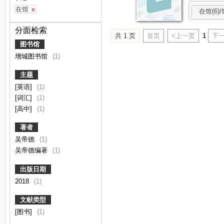
在馆
x
在馆(6)/
分面检索
共 1 页
首页
<上一页
1
下一
图书馆
增城图书馆
(1)
主题
[英语]
(1)
[词汇]
(1)
[高中]
(1)
著者
吴帝德
(1)
吴帝德编著
(1)
出版日期
2018
(1)
文献类型
[图书]
(1)