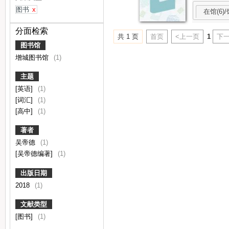
图书
x
在馆(6)/
分面检索
共 1 页
首页
<上一页
1
下一
图书馆
增城图书馆
(1)
主题
[英语]
(1)
[词汇]
(1)
[高中]
(1)
著者
吴帝德
(1)
[吴帝德编著]
(1)
出版日期
2018
(1)
文献类型
[图书]
(1)