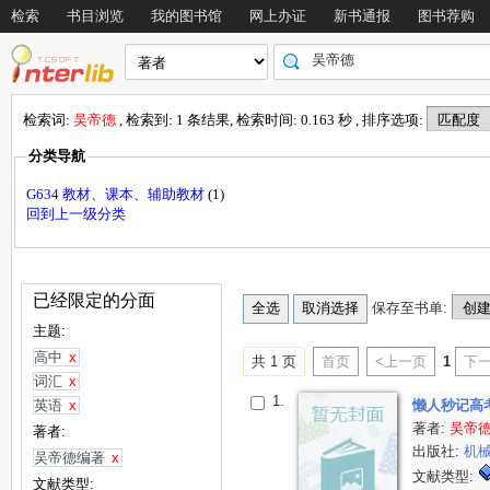
检索
书目浏览
我的图书馆
网上办证
新书通报
图书荐购
检索词:
吴帝德
, 检索到: 1 条结果, 检索时间: 0.163 秒 , 排序选项:
分类导航
G634 教材、课本、辅助教材
(1)
回到上一级分类
已经限定的分面
保存至书单:
主题:
高中
x
共 1 页
首页
<上一页
1
下一
词汇
x
1.
英语
x
懒人秒记高
著者:
吴帝
著者:
出版社:
机
吴帝德编著
x
文献类型:
文献类型: