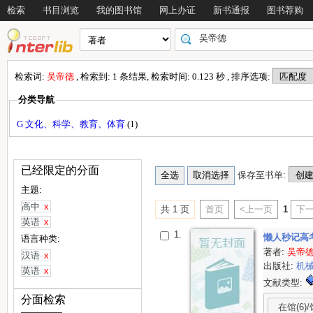
检索
书目浏览
我的图书馆
网上办证
新书通报
图书荐购
检索词:
吴帝德
, 检索到: 1 条结果, 检索时间: 0.123 秒 , 排序选项:
分类导航
G 文化、科学、教育、体育
(1)
已经限定的分面
保存至书单:
主题:
高中
x
共 1 页
首页
<上一页
1
下一
英语
x
1.
懒人秒记高
语言种类:
著者:
吴帝
汉语
x
出版社:
机
英语
x
文献类型:
分面检索
在馆(6)/