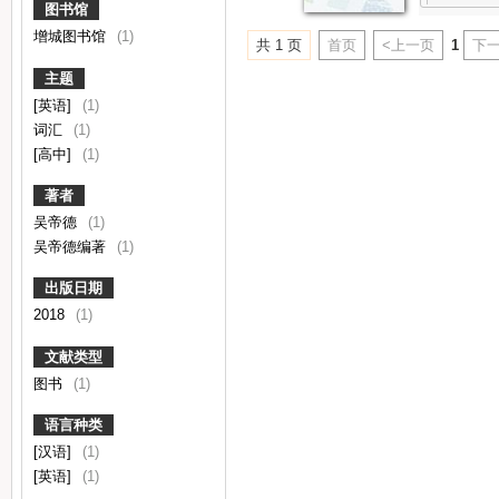
图书馆
增城图书馆
(1)
共 1 页
首页
<上一页
1
下一
主题
[英语]
(1)
词汇
(1)
[高中]
(1)
著者
吴帝德
(1)
吴帝德编著
(1)
出版日期
2018
(1)
文献类型
图书
(1)
语言种类
[汉语]
(1)
[英语]
(1)