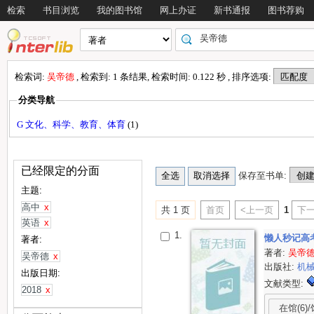
检索
书目浏览
我的图书馆
网上办证
新书通报
图书荐购
检索词:
吴帝德
, 检索到: 1 条结果, 检索时间: 0.122 秒 , 排序选项:
分类导航
G 文化、科学、教育、体育
(1)
已经限定的分面
保存至书单:
主题:
高中
x
共 1 页
首页
<上一页
1
下一
英语
x
1.
懒人秒记高
著者:
著者:
吴帝
吴帝德
x
出版社:
机
出版日期:
文献类型:
2018
x
在馆(6)/