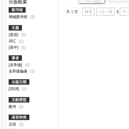
分面检索
图书馆
共 1 页
首页
<上一页
1
下一
增城图书馆
(1)
主题
[英语]
(1)
词汇
(1)
[高中]
(1)
著者
[吴帝德]
(1)
吴帝德编著
(1)
出版日期
[2018]
(1)
文献类型
图书
(1)
语言种类
汉语
(1)