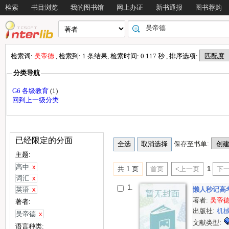
检索
书目浏览
我的图书馆
网上办证
新书通报
图书荐购
检索词:
吴帝德
, 检索到: 1 条结果, 检索时间: 0.117 秒 , 排序选项:
分类导航
G6 各级教育
(1)
回到上一级分类
已经限定的分面
保存至书单:
主题:
高中
x
共 1 页
首页
<上一页
1
下一
词汇
x
1.
英语
x
懒人秒记高
著者:
吴帝
著者:
出版社:
机
吴帝德
x
文献类型:
语言种类: