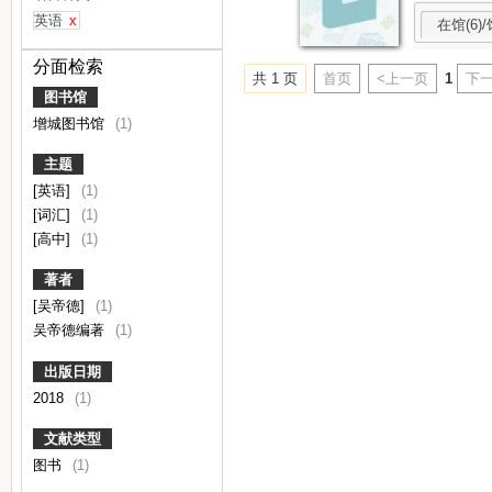
英语
x
在馆(6)/
分面检索
共 1 页
首页
<上一页
1
下一
图书馆
增城图书馆
(1)
主题
[英语]
(1)
[词汇]
(1)
[高中]
(1)
著者
[吴帝德]
(1)
吴帝德编著
(1)
出版日期
2018
(1)
文献类型
图书
(1)