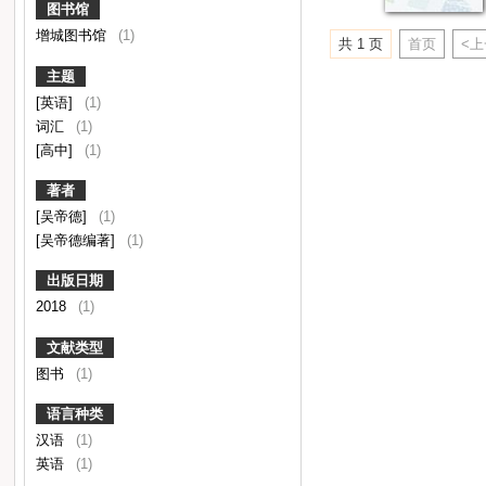
图书馆
增城图书馆
(1)
共 1 页
首页
<
主题
[英语]
(1)
词汇
(1)
[高中]
(1)
著者
[吴帝德]
(1)
[吴帝德编著]
(1)
出版日期
2018
(1)
文献类型
图书
(1)
语言种类
汉语
(1)
英语
(1)