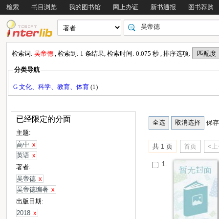
检索
书目浏览
我的图书馆
网上办证
新书通报
图书荐购
检索词:
吴帝德
, 检索到: 1 条结果, 检索时间: 0.075 秒 , 排序选项:
分类导航
G 文化、科学、教育、体育
(1)
已经限定的分面
保存
主题:
高中
x
共 1 页
首页
<
英语
x
1.
著者:
吴帝德
x
吴帝德编著
x
出版日期:
2018
x