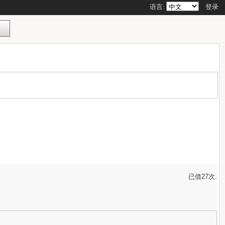
语言:
登录
已借27次.