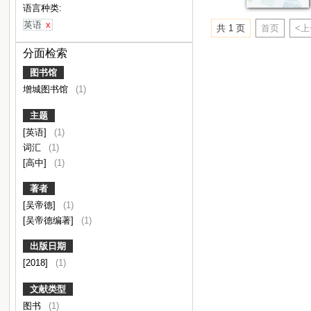
语言种类:
英语
x
共 1 页
首页
<
分面检索
图书馆
增城图书馆
(1)
主题
[英语]
(1)
词汇
(1)
[高中]
(1)
著者
[吴帝德]
(1)
[吴帝德编著]
(1)
出版日期
[2018]
(1)
文献类型
图书
(1)