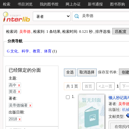
检索
书目浏览
我的图书馆
网上办证
新书通报
图书荐购
检索词:
吴帝德
, 检索到: 1 条结果, 检索时间: 0.121 秒 , 排序选项:
分类导航
G 文化、科学、教育、体育
(1)
已经限定的分面
保存至书单:
主题:
高中
x
共 1 页
首页
<上一页
1
下一
英语
x
1.
懒人秒记高
著者:
著者:
吴帝
吴帝德编著
x
出版社:
机
出版日期:
文献类型:
2018
x
在馆(6)/