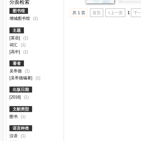
分面检索
图书馆
共 1 页
首页
<上一页
1
下一
增城图书馆
(1)
主题
[英语]
(1)
词汇
(1)
[高中]
(1)
著者
吴帝德
(1)
[吴帝德编著]
(1)
出版日期
[2018]
(1)
文献类型
图书
(1)
语言种类
汉语
(1)