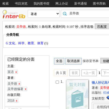
检索
书目浏览
我的图书馆
网上办证
新书通报
图书荐购
检索词:
吴帝德
, 检索到: 1 条结果, 检索时间: 0.107 秒 , 排序选项:
分类导航
G 文化、科学、教育、体育
(1)
已经限定的分面
保存至书单:
主题:
英语
x
共 1 页
首页
<上一页
1
下一
著者:
1.
懒人秒记高
吴帝德
x
著者:
吴帝
吴帝德编著
x
出版社:
机
出版日期:
文献类型:
2018
x
在馆(6)/