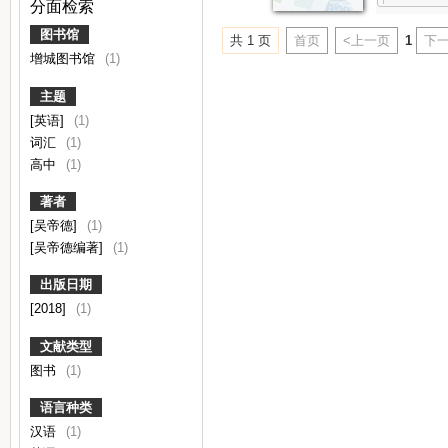
分面检索
图书馆
共 1 页
首页
<上一页
1
下一
增城图书馆
(1)
主题
[英语]
(1)
词汇
(1)
高中
(1)
著者
[吴帝德]
(1)
[吴帝德编著]
(1)
出版日期
[2018]
(1)
文献类型
图书
(1)
语言种类
汉语
(1)