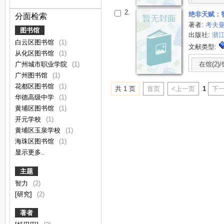
2.
绝非天赋：
分面检索
著者:
考夫
图书馆
出版社:
浙
白云区图书馆
(1)
文献类型:
从化区图书馆
(1)
在馆(2)/
广州城市职业学院
(1)
广州图书馆
(1)
花都区图书馆
(1)
共 1 页
首页
<上一页
1
下一
华德高级中学
(1)
黄埔区图书馆
(1)
开元学校
(1)
黄埔区玉泉学校
(1)
海珠区图书馆
(1)
显示更多..
主题
智力
(2)
[研究]
(2)
著者