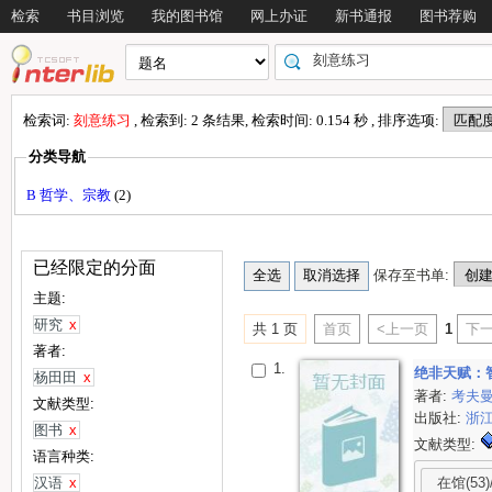
检索
书目浏览
我的图书馆
网上办证
新书通报
图书荐购
检索词:
刻意练习
, 检索到: 2 条结果, 检索时间: 0.154 秒 , 排序选项:
分类导航
B 哲学、宗教
(2)
已经限定的分面
保存至书单:
主题:
研究
x
共 1 页
首页
<上一页
1
下一
著者:
1.
绝非天赋：
杨田田
x
著者:
考夫
文献类型:
出版社:
浙
图书
x
文献类型:
语言种类:
在馆(53)
汉语
x