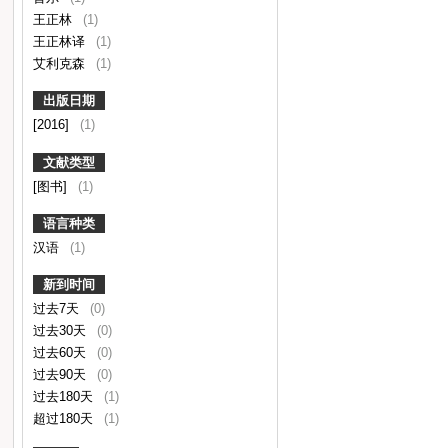
王正林
(1)
王正林译
(1)
艾利克森
(1)
出版日期
[2016]
(1)
文献类型
[图书]
(1)
语言种类
汉语
(1)
新到时间
过去7天
(0)
过去30天
(0)
过去60天
(0)
过去90天
(0)
过去180天
(1)
超过180天
(1)