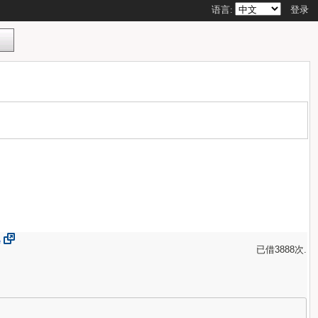
语言:
登录
e
已借3888次.