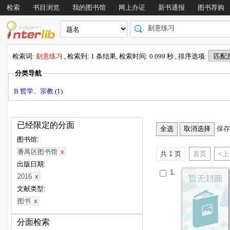
检索
书目浏览
我的图书馆
网上办证
新书通报
图书荐购
检索词:
刻意练习
, 检索到: 1 条结果, 检索时间: 0.099 秒 , 排序选项:
分类导航
B 哲学、宗教
(1)
已经限定的分面
保存
图书馆:
番禺区图书馆
x
共 1 页
首页
<
出版日期:
1.
2016
x
文献类型:
图书
x
分面检索