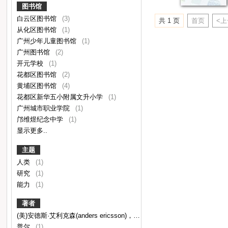
图书馆
白云区图书馆
(3)
共 1 页
首页
<
从化区图书馆
(1)
广州少年儿童图书馆
(1)
广州图书馆
(2)
开元学校
(1)
花都区图书馆
(2)
黄埔区图书馆
(4)
花都区新华五小附属文升小学
(1)
广州城市职业学院
(1)
邝维煜纪念中学
(1)
显示更多..
主题
人类
(1)
研究
(1)
能力
(1)
著者
(美)安德斯·艾利克森(anders ericsson)，(美)罗伯特·普尔(robert pool)著
普尔
(1)