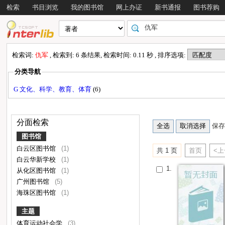
检索
书目浏览
我的图书馆
网上办证
新书通报
图书荐购
检索词:
仇军
, 检索到: 6 条结果, 检索时间: 0.11 秒 , 排序选项:
分类导航
G 文化、科学、教育、体育
(6)
分面检索
保存
图书馆
白云区图书馆
(1)
共 1 页
首页
<
白云华新学校
(1)
1.
从化区图书馆
(1)
广州图书馆
(5)
海珠区图书馆
(1)
主题
体育运动社会学
(3)