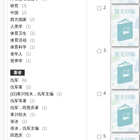
研究
(3)
2.
中国
(2)
西方国家
(2)
人类学
(1)
体育卫生
(1)
体育活动
(1)
体育科学
(1)
3.
老年人
(1)
营养学
(1)
著者
仇军
(6)
仇军著
(2)
4.
(日)寒川恒夫，仇军主编
(1)
仇军等著
(1)
仇军，田恩庆著
(1)
寒川恒夫
(1)
张冰
(1)
张冰，仇军主编
(1)
田恩庆
(1)
5.