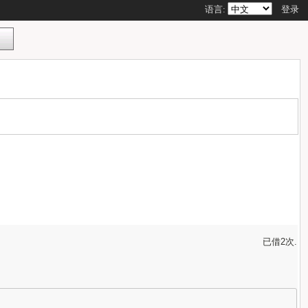
语言:
登录
已借2次.