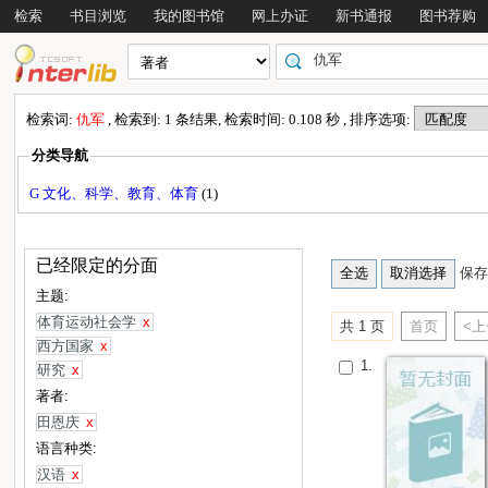
检索
书目浏览
我的图书馆
网上办证
新书通报
图书荐购
检索词:
仇军
, 检索到: 1 条结果, 检索时间: 0.108 秒 , 排序选项:
分类导航
G 文化、科学、教育、体育
(1)
已经限定的分面
保存
主题:
体育运动社会学
x
共 1 页
首页
<
西方国家
x
1.
研究
x
著者:
田恩庆
x
语言种类:
汉语
x