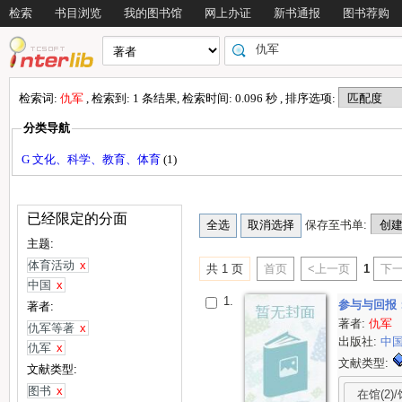
检索
书目浏览
我的图书馆
网上办证
新书通报
图书荐购
检索词:
仇军
, 检索到: 1 条结果, 检索时间: 0.096 秒 , 排序选项:
分类导航
G 文化、科学、教育、体育
(1)
已经限定的分面
保存至书单:
主题:
体育活动
x
共 1 页
首页
<上一页
1
下一
中国
x
1.
参与与回报
著者:
著者:
仇军
仇军等著
x
出版社:
中
仇军
x
文献类型:
文献类型:
图书
x
在馆(2)/