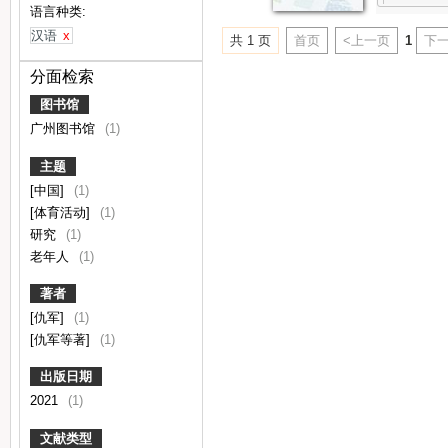
语言种类:
汉语
x
共 1 页
首页
<上一页
1
下一
分面检索
图书馆
广州图书馆
(1)
主题
[中国]
(1)
[体育活动]
(1)
研究
(1)
老年人
(1)
著者
[仇军]
(1)
[仇军等著]
(1)
出版日期
2021
(1)
文献类型