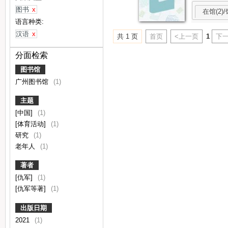
图书
x
在馆(2)/
语言种类:
汉语
x
共 1 页
首页
<上一页
1
下一
分面检索
图书馆
广州图书馆
(1)
主题
[中国]
(1)
[体育活动]
(1)
研究
(1)
老年人
(1)
著者
[仇军]
(1)
[仇军等著]
(1)
出版日期
2021
(1)