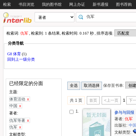
检索
书目浏览
我的图书馆
网上办证
新书通报
图书荐购
检索词:
仇军
, 检索到: 1 条结果, 检索时间: 0.167 秒 , 排序选项:
分类导航
G8 体育
(1)
回到上一级分类
已经限定的分面
保存至书单:
主题:
体育活动
x
共 1 页
首页
<上一页
1
下一
中国
x
1.
参与与回报
著者:
著者:
仇军
仇军等著
x
出版社:
中
仇军
x
文献类型:
文献类型: