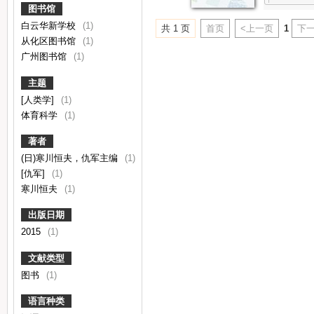
图书馆
白云华新学校
(1)
共 1 页
首页
<上一页
1
下一
从化区图书馆
(1)
广州图书馆
(1)
主题
[人类学]
(1)
体育科学
(1)
著者
(日)寒川恒夫，仇军主编
(1)
[仇军]
(1)
寒川恒夫
(1)
出版日期
2015
(1)
文献类型
图书
(1)
语言种类