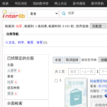
检索
书目浏览
我的图书馆
网上办证
新书通报
图书荐购
检索词:
仇军
, 检索到: 1 条结果, 检索时间: 0.161 秒 , 排序选项:
分类导航
G 文化、科学、教育、体育
(1)
已经限定的分面
保存至书单:
主题:
人类学
x
共 1 页
首页
<上一页
1
下一
著者:
1.
社会变迁与
仇军
x
著者:
寒川
语言种类:
出版社:
广
英语
x
文献类型:
分面检索
在馆(4)/