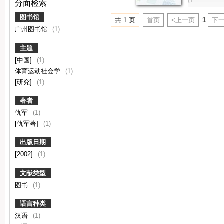
分面检索
图书馆
共 1 页
首页
<上一页
1
下一
广州图书馆
(1)
主题
[中国]
(1)
体育运动社会学
(1)
[研究]
(1)
著者
仇军
(1)
[仇军著]
(1)
出版日期
[2002]
(1)
文献类型
图书
(1)
语言种类
汉语
(1)