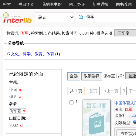
检索
书目浏览
我的图书馆
网上办证
新书通报
图书荐购
检索词:
仇军
, 检索到: 1 条结果, 检索时间: 0.084 秒 , 排序选项:
分类导航
G 文化、科学、教育、体育
(1)
已经限定的分面
保存至书单:
主题:
中国
x
共 1 页
首页
<上一页
1
下一
研究
x
1.
中国体育人
著者:
著者:
仇军
仇军著
x
出版社:
北
出版日期:
文献类型:
2002
x
在馆(1)/