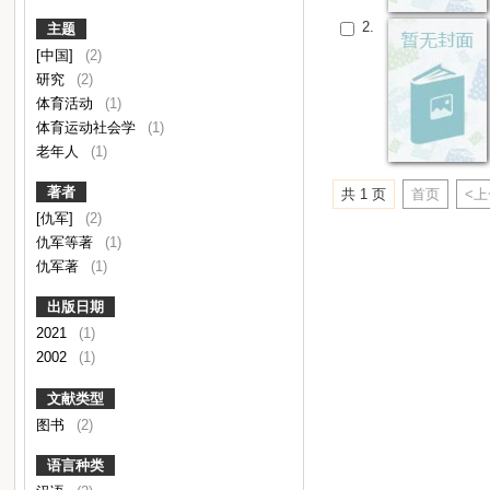
2.
主题
[中国]
(2)
研究
(2)
体育活动
(1)
体育运动社会学
(1)
老年人
(1)
著者
共 1 页
首页
<
[仇军]
(2)
仇军等著
(1)
仇军著
(1)
出版日期
2021
(1)
2002
(1)
文献类型
图书
(2)
语言种类