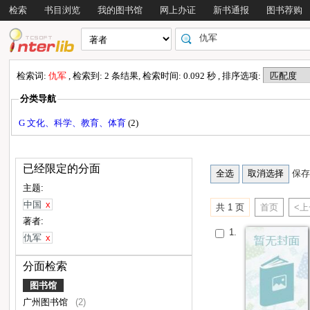
检索
书目浏览
我的图书馆
网上办证
新书通报
图书荐购
检索词:
仇军
, 检索到: 2 条结果, 检索时间: 0.092 秒 , 排序选项:
分类导航
G 文化、科学、教育、体育
(2)
已经限定的分面
保存
主题:
中国
x
共 1 页
首页
<
著者:
1.
仇军
x
分面检索
图书馆
广州图书馆
(2)