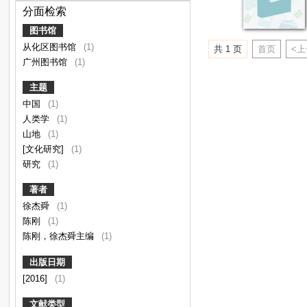
分面检索
图书馆
从化区图书馆
(1)
共 1 页
首页
<
广州图书馆
(1)
主题
中国
(1)
人类学
(1)
山地
(1)
[文化研究]
(1)
研究
(1)
著者
徐杰舜
(1)
陈刚
(1)
陈刚，徐杰舜主编
(1)
出版日期
[2016]
(1)
文献类型