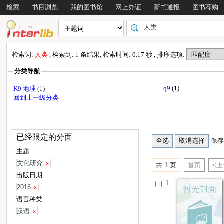
检索
书目浏览
我的图书馆
网上办证
新书通报
图书荐购
检索词:
人类
, 检索到: 1 条结果, 检索时间: 0.17 秒 , 排序选项:
分类导航
q9
(1)
K9 地理
(1)
回到上一级分类
已经限定的分面
保存
主题:
文化研究
x
共 1 页
首页
<
出版日期:
1.
2016
x
语言种类:
汉语
x