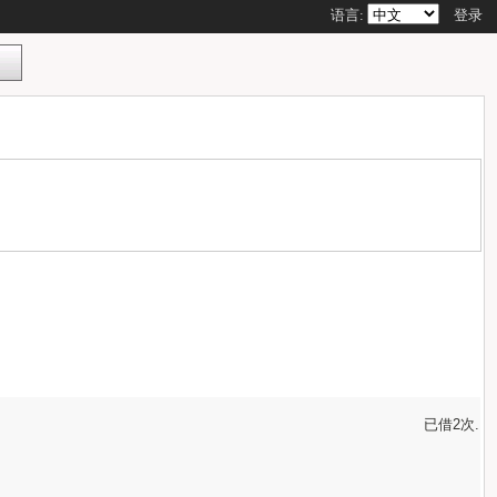
语言:
登录
已借2次.