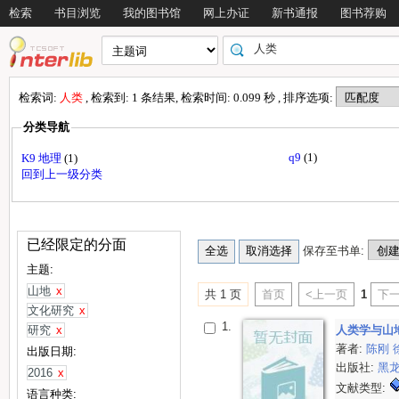
检索
书目浏览
我的图书馆
网上办证
新书通报
图书荐购
检索词:
人类
, 检索到: 1 条结果, 检索时间: 0.099 秒 , 排序选项:
分类导航
q9
(1)
K9 地理
(1)
回到上一级分类
已经限定的分面
保存至书单:
主题:
山地
x
共 1 页
首页
<上一页
1
下一
文化研究
x
1.
研究
x
人类学与山
著者:
陈刚
出版日期:
出版社:
黑
2016
x
文献类型:
语言种类: