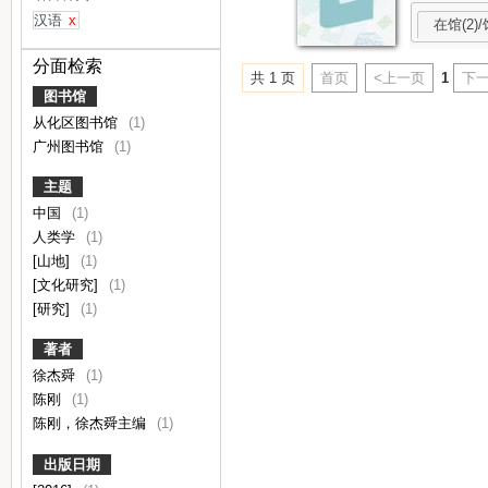
汉语
x
在馆(2)/
分面检索
共 1 页
首页
<上一页
1
下一
图书馆
从化区图书馆
(1)
广州图书馆
(1)
主题
中国
(1)
人类学
(1)
[山地]
(1)
[文化研究]
(1)
[研究]
(1)
著者
徐杰舜
(1)
陈刚
(1)
陈刚，徐杰舜主编
(1)
出版日期