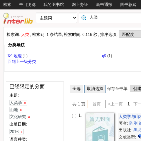
检索
书目浏览
我的图书馆
网上办证
新书通报
图书荐购
检索词:
人类
, 检索到: 1 条结果, 检索时间: 0.116 秒 , 排序选项:
分类导航
q9
(1)
K9 地理
(1)
回到上一级分类
已经限定的分面
保存至书单:
主题:
人类学
x
共 1 页
首页
<上一页
1
下一
山地
x
1.
文化研究
x
人类学与山
著者:
陈刚
出版日期:
出版社:
黑
2016
x
文献类型:
语言种类: