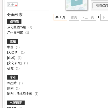
汉语
x
在馆(2)/
分面检索
共 1 页
首页
<上一页
1
下一
图书馆
从化区图书馆
(1)
广州图书馆
(1)
主题
中国
(1)
[人类学]
(1)
[山地]
(1)
[文化研究]
(1)
研究
(1)
著者
徐杰舜
(1)
陈刚
(1)
陈刚，徐杰舜主编
(1)
出版日期