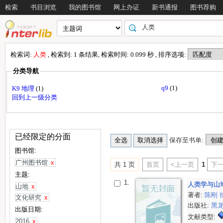
检索
书目浏览
我的图书馆
网上办证
新书通报
图书荐购
检索词:
人类
, 检索到: 1 条结果, 检索时间: 0.099 秒 , 排序选项:
分类导航
q9
(1)
K9 地理
(1)
回到上一级分类
已经限定的分面
保存至书单:
图书馆:
广州图书馆
x
共 1 页
首页
<上一页
1
下一
主题:
1.
人类学与山
山地
x
著者:
陈刚
文化研究
x
出版社:
黑
出版日期:
文献类型:
2016
x