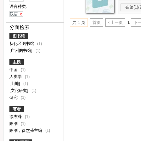
语言种类:
在馆(1)/
汉语
x
共 1 页
首页
<上一页
1
下一
分面检索
图书馆
从化区图书馆
(1)
[广州图书馆]
(1)
主题
中国
(1)
人类学
(1)
[山地]
(1)
[文化研究]
(1)
研究
(1)
著者
徐杰舜
(1)
陈刚
(1)
陈刚，徐杰舜主编
(1)