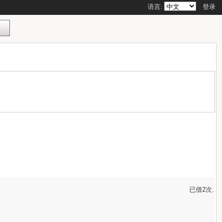
语言:
登录
已借2次.