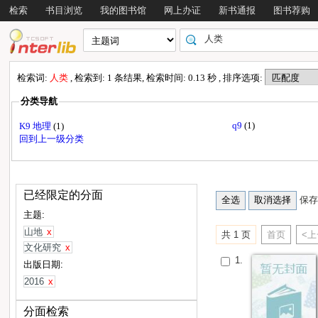
检索
书目浏览
我的图书馆
网上办证
新书通报
图书荐购
检索词:
人类
, 检索到: 1 条结果, 检索时间: 0.13 秒 , 排序选项:
分类导航
q9
(1)
K9 地理
(1)
回到上一级分类
已经限定的分面
保存
主题:
山地
x
共 1 页
首页
<
文化研究
x
1.
出版日期:
2016
x
分面检索