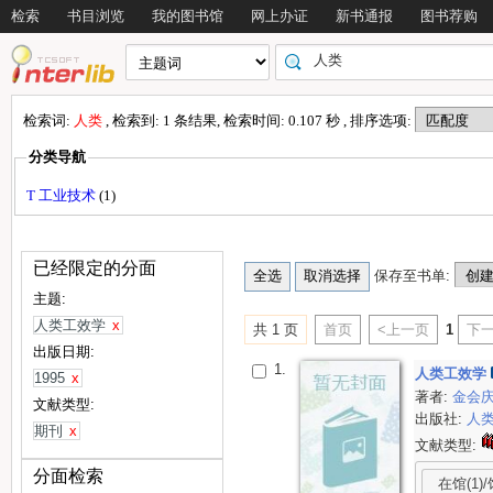
检索
书目浏览
我的图书馆
网上办证
新书通报
图书荐购
检索词:
人类
, 检索到: 1 条结果, 检索时间: 0.107 秒 , 排序选项:
分类导航
T 工业技术
(1)
已经限定的分面
保存至书单:
主题:
人类工效学
x
共 1 页
首页
<上一页
1
下一
出版日期:
1.
人类工效学
1995
x
著者:
金会
文献类型:
出版社:
人
期刊
x
文献类型:
分面检索
在馆(1)/