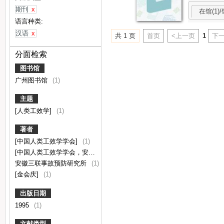
期刊
x
在馆(1)/
语言种类:
汉语
x
共 1 页
首页
<上一页
1
下一
分面检索
图书馆
广州图书馆
(1)
主题
[人类工效学]
(1)
著者
[中国人类工效学学会]
(1)
[中国人类工效学学会，安徽三联事故预防研究所主办]
(1)
安徽三联事故预防研究所
(1)
[金会庆]
(1)
出版日期
1995
(1)
文献类型