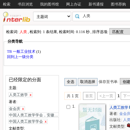
检索
书目浏览
我的图书馆
网上办证
新书通报
图书荐购
检索词:
人类
, 检索到: 1 条结果, 检索时间: 0.116 秒 , 排序选项:
分类导航
TB 一般工业技术
(1)
回到上一级分类
已经限定的分面
保存至书单:
主题:
人类工效学
x
共 1 页
首页
<上一页
1
下一
著者:
1.
人类工效学
金会庆
x
著者:
金会
中国人类工效学学会，安徽三联事故预防研究所主办
x
出版社:
人
中国人类工效学学会
x
文献类型:
文献类型: